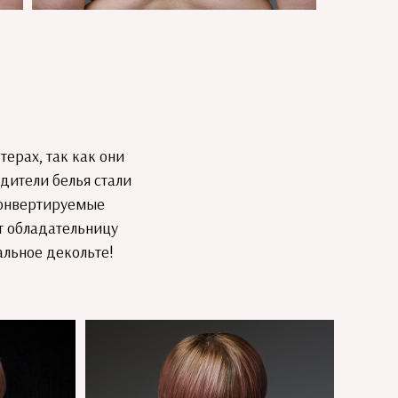
ерах, так как они
дители белья стали
 Конвертируемые
ет обладательницу
альное декольте!