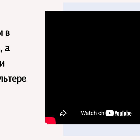
м в
, а
 и
льтере