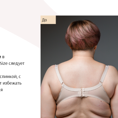
м в
Size следует
спинкой, с
т избежать
ая