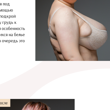
я под
помощью
 подкрой
у грудь к
я особенность
ихся на белье
ю очередь это