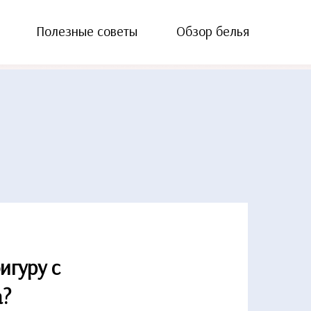
Полезные советы
Обзор белья
игуру с
а?